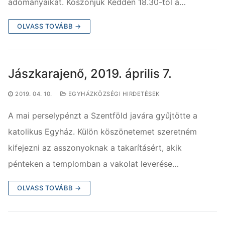
adományaikat. Köszönjük Kedden 18.30-tól a…
OLVASS TOVÁBB →
Jászkarajenő, 2019. április 7.
2019. 04. 10.
EGYHÁZKÖZSÉGI HIRDETÉSEK
A mai perselypénzt a Szentföld javára gyűjtötte a
katolikus Egyház. Külön köszönetemet szeretném
kifejezni az asszonyoknak a takarításért, akik
pénteken a templomban a vakolat leverése…
OLVASS TOVÁBB →