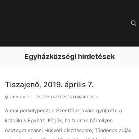
Ugrás
a
tartalomra
Keresése:
Egyházközségi hirdetések
Tiszajenő, 2019. április 7.
2019. 04. 11.
EGYHÁZKÖZSÉGI HIRDETÉSEK
A mai perselypénzt a Szentföld javára gyűjtötte a
katolikus Egyház. Kérjük, ha tudnak bármilyen
összeget szánni Húsvéti díszítésekre, Tündének adják